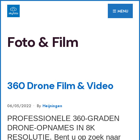
for:
Skip
MENU
to
content
Foto & Film
DIENSTEN
•
FOTO & FILM
360 Drone Film & Video
06/05/2022
•
By
Heijningen
PROFESSIONELE 360-GRADEN
DRONE-OPNAMES IN 8K
RESOLUTIE. Bent u op zoek naar