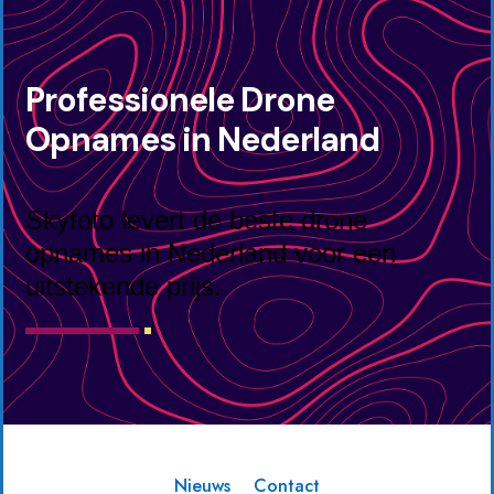
Professionele Drone
Opnames in Nederland
Skyfoto levert de beste drone
opnames in Nederland voor een
uitstekende prijs.
Nieuws
Contact