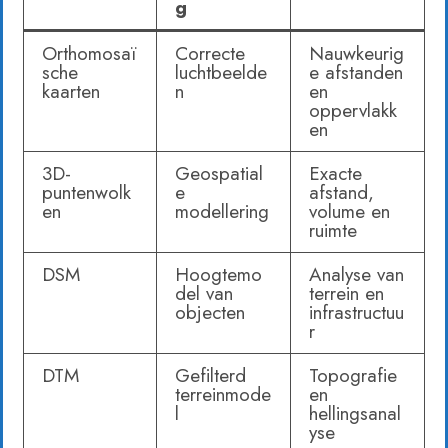
g
Orthomosaï
Correcte
Nauwkeurig
sche
luchtbeelde
e afstanden
kaarten
n
en
oppervlakk
en
3D-
Geospatial
Exacte
puntenwolk
e
afstand,
en
modellering
volume en
ruimte
DSM
Hoogtemo
Analyse van
del van
terrein en
objecten
infrastructuu
r
DTM
Gefilterd
Topografie
terreinmode
en
l
hellingsanal
yse