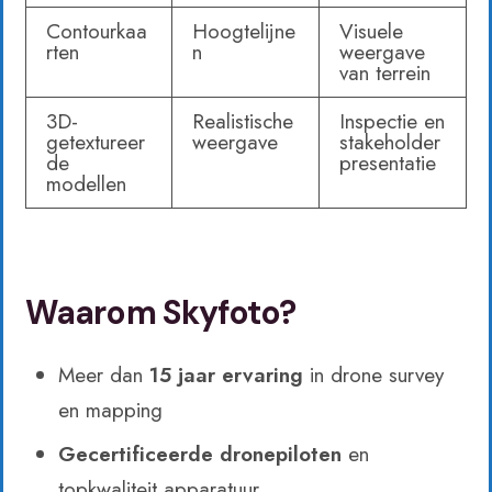
Contourkaa
Hoogtelijne
Visuele
rten
n
weergave
van terrein
3D-
Realistische
Inspectie en
getextureer
weergave
stakeholder
de
presentatie
modellen
Waarom Skyfoto?
Meer dan
15 jaar ervaring
in drone survey
en mapping
Gecertificeerde dronepiloten
en
topkwaliteit apparatuur