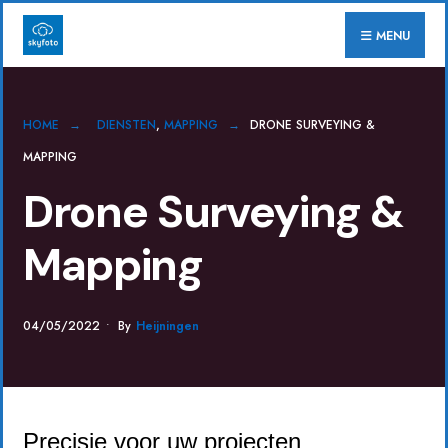
for:
Skip
MENU
to
content
HOME
DIENSTEN
,
MAPPING
DRONE SURVEYING &
MAPPING
Drone Surveying &
Mapping
04/05/2022
•
By
Heijningen
Precisie voor uw projecten