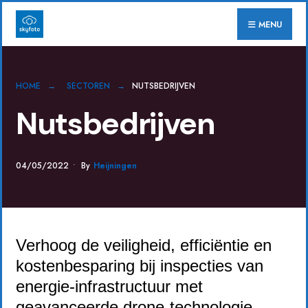
for:
Skip
MENU
to
content
HOME
SECTOREN
NUTSBEDRIJVEN
Nutsbedrijven
04/05/2022
•
By
Heijningen
Verhoog de veiligheid, efficiëntie en
kostenbesparing bij inspecties van
energie-infrastructuur met
geavanceerde drone-technologie.