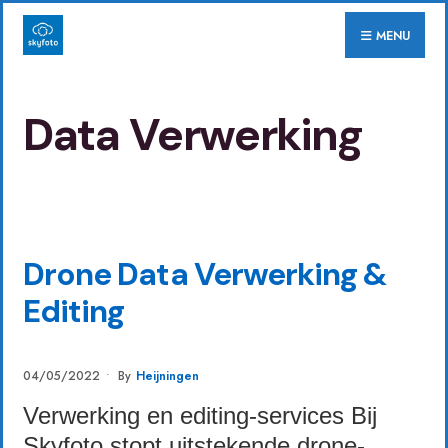
for:
Skip
MENU
to
content
Data Verwerking
DATA VERWERKING
•
DIENSTEN
Drone Data Verwerking &
Editing
04/05/2022
•
By
Heijningen
Verwerking en editing-services Bij
Skyfoto stopt uitstekende drone-